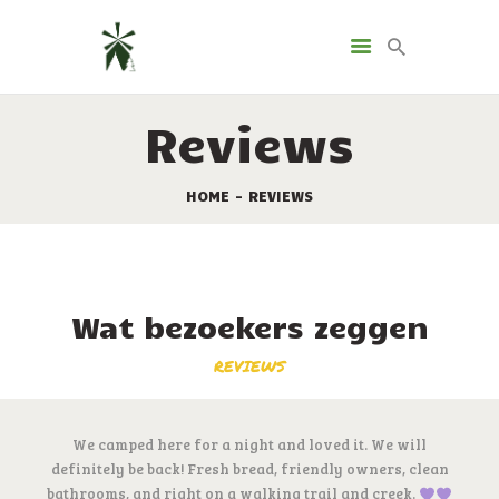
LANDGUT GIRTENMÜHLE
Camping & Glamping
Reviews
HOME
HOME
REVIEWS
ACCOMMODATIES
DE MÜHLE
CONTACT
TAAL
Wat bezoekers zeggen
REVIEWS
We camped here for a night and loved it. We will
definitely be back! Fresh bread, friendly owners, clean
bathrooms, and right on a walking trail and creek.