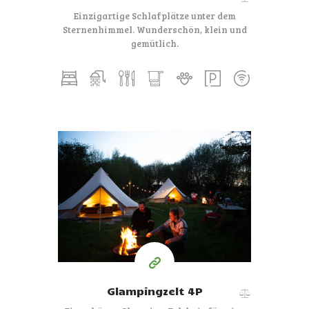
e
Einzigartige Schlafplätze unter dem
Sternenhimmel.
Wunderschön, klein und
gemütlich.
€84
ab
pro Nacht
Glampingzelt 4P