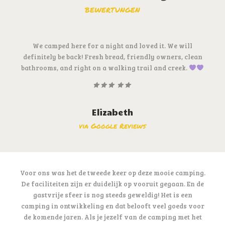
BEWERTUNGEN
We camped here for a night and loved it. We will
definitely be back! Fresh bread, friendly owners, clean
bathrooms, and right on a walking trail and creek.
Elizabeth
via Google Reviews
Voor ons was het de tweede keer op deze mooie camping.
De faciliteiten zijn er duidelijk op vooruit gegaan. En de
gastvrije sfeer is nog steeds geweldig! Het is een
camping in ontwikkeling en dat belooft veel goeds voor
de komende jaren. Als je jezelf van de camping met het