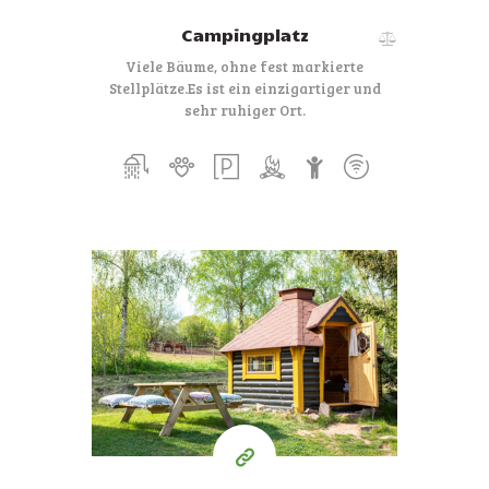
a
Campingplatz
r
Viele Bäume, ohne fest markierte
l
Stellplätze.
Es ist ein einzigartiger und
sehr ruhiger Ort.
a
n
d
–
L
€76
a
ab
n
pro Nacht
d
g